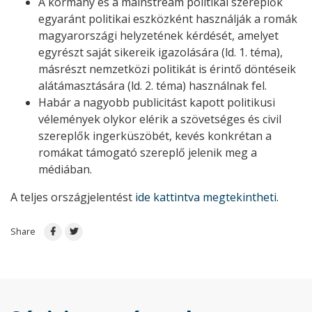
A kormány és a mainstream politikai szereplők
egyaránt politikai eszközként használják a romák
magyarországi helyzetének kérdését, amelyet
egyrészt saját sikereik igazolására (ld. 1. téma),
másrészt nemzetközi politikát is érintő döntéseik
alátámasztására (ld. 2. téma) használnak fel.
Habár a nagyobb publicitást kapott politikusi
vélemények olykor elérik a szövetséges és civil
szereplők ingerküszöbét, kevés konkrétan a
romákat támogató szereplő jelenik meg a
médiában.
A teljes országjelentést
ide kattintva megtekintheti.
Share