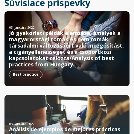
Súvisiace príspevky
03. januára 2022.
Jó gyakorlati példák elemzése, amelyek a
magyarországi romák és nem romák
társadalmi változásáért való mozgósítást,
a cigányellenességet és a csoportközi
kapcsolatokat célozza/Analysis of best
practices from Hungary
Best practice
03. januára 2022.
Análisis de ejemplos de mejores prácticas