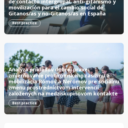
de contacto intergrupal, anti-gitanismo y
movilización para el cambio social de
Gitanos/as y no-Gitanos/as en España
Best practice
03. januára 2022.
Analýza príkladov dobrej praxe:
zmierňovanie protirómskeho rasizmu a
mobilizácia Rómov a Nerómov pre sociálnu
zmenu prostredníctvom intervencií
založených na medziskupinovom kontakte
Best practice