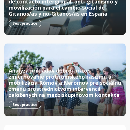
de contacto intergrupal, anti-gitanismo y
movilización para el cambio social de
Gitanos/as y no-Gitanos/as en España
Best practice
03. január 2022.
Analýza príkladov dobrej praxe:
zmierňovanie protirómskeho rasizmu a
mobilizácia Rómov a Nerómov pre sociálnu
zmenu prostredníctvom intervencií
založených na medziskupinovom kontakte
Best practice