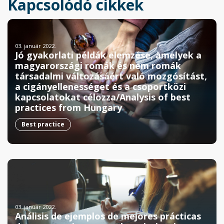
Kapcsolódó cikkek
03. január 2022.
Jó gyakorlati példák elemzése, amelyek a
magyarországi romák és nem romák
társadalmi változásáért való mozgósítást,
a cigányellenességet és a csoportközi
kapcsolatokat célozza/Analysis of best
practices from Hungary
Best practice
03. január 2022.
Análisis de ejemplos de mejores prácticas