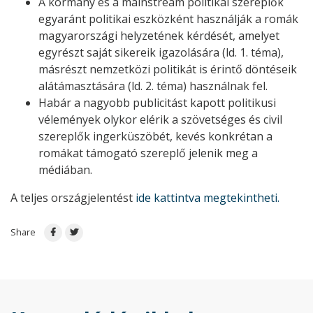
A kormány és a mainstream politikai szereplők
egyaránt politikai eszközként használják a romák
magyarországi helyzetének kérdését, amelyet
egyrészt saját sikereik igazolására (ld. 1. téma),
másrészt nemzetközi politikát is érintő döntéseik
alátámasztására (ld. 2. téma) használnak fel.
Habár a nagyobb publicitást kapott politikusi
vélemények olykor elérik a szövetséges és civil
szereplők ingerküszöbét, kevés konkrétan a
romákat támogató szereplő jelenik meg a
médiában.
A teljes országjelentést
ide kattintva megtekintheti.
Share