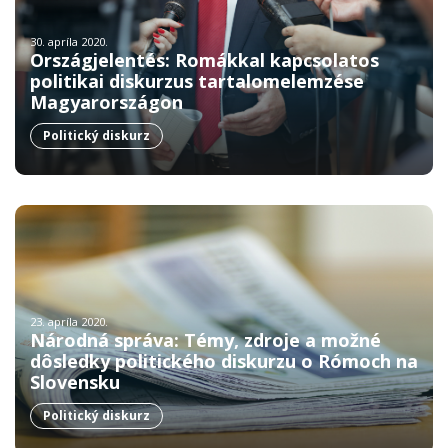
30. apríla 2020.
Országjelentés: Romákkal kapcsolatos
politikai diskurzus tartalomelemzése
Magyarországon
Politický diskurz
23. apríla 2020.
Národná správa: Témy, zdroje a možné
dôsledky politického diskurzu o Rómoch na
Slovensku
Politický diskurz