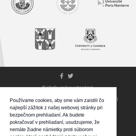
© Všetky práva vyhradené.
Eötvös Loránd University, Hungary (leading partner)
Používame cookies, aby sme vám zaistili čo
Ústav výskumu sociálnej komunikácie Slovenskej
najlepší zážitok z našej webovej stránky pri
akadémie vied, Slovensko
bezpečnom prehliadaní. Ak budete
Université Paris-Nanterre, France
pokračovať v prehliadaní, usudzujeme, že
Alexandru Ioan Cuza University of Iasi, Romania
nemáte žiadne námietky proti súborom
University of Limerick, Ireland