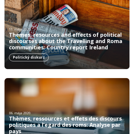
11. mája 2020.
Themes, resources and effects of political
discourses about the Travelling and Roma
communities: Country report Ireland
Politický diskurz
06. mája 2020.
Thèmes, ressources et effets des discours
politiques a l’egard des roms: Analyse par
pays