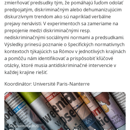
zmierňovať predsudky tým, že pomáhajú ľuďom odolať
predpojatým, diskriminačným alebo dehumanizujúcim
diskurzívnym trendom ako sú napríklad verbálne
prejavy nenávisti. V experimentoch sa zameriame na
prepojenie medzi diskriminačnými resp.
nediskriminačnými sociálnymi normami a predsudkami.
Výsledky prinesú poznanie o špecifických normatívnych
kontextoch týkajúcich sa Rómov v jednotlivých krajinách
a pomôžu nám identifikovať a prispôsobiť kľúčové
otázky, ktoré musia antidiskriminačné intervencie v
každej krajine riešiť.
Koordinátor: Université Paris-Nanterre
04. novembra 2020.