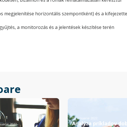
űködésen, bizalmon és a romák felhatalmazásán keresztül
os megjelenítése horizontális szempontként) és a kifejezet
gyűjtés, a monitorozás és a jelentések készítése terén
oare
03. ianuarie 2022.
Analýza príkladov dob
nuarie 2022.