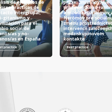
lisis de ejemplos de
praxe: zmierňovanie
ores prácticas de
protirómskeho rasiz
tacto intergrupal,
a mobilizácia Rómov 
i-gitanismo y
Nerómov pre sociáln
ilización para el
zmenu prostredníct
bio social de
intervencií založenýc
anos/as y no-
medziskupinovom
anos/as en España
kontakte
st practice
Best practice