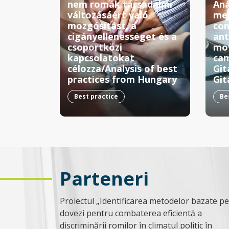
nem romák társadalmi
Aná
változásáért való
mej
mozgósítást, a
con
cigányellenességet és a
ant
csoportközi
mov
kapcsolatokat
cam
célozza/Analysis of best
Git
practices from Hungary
Git
Best practice
Be
Parteneri
Proiectul „Identificarea metodelor bazate pe
dovezi pentru combaterea eficientă a
discriminării romilor în climatul politic în