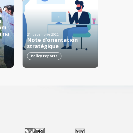
mu
a
u
vom
h na
21. decembrie 2020.
Note d’orientation
stratégique
Policy reports