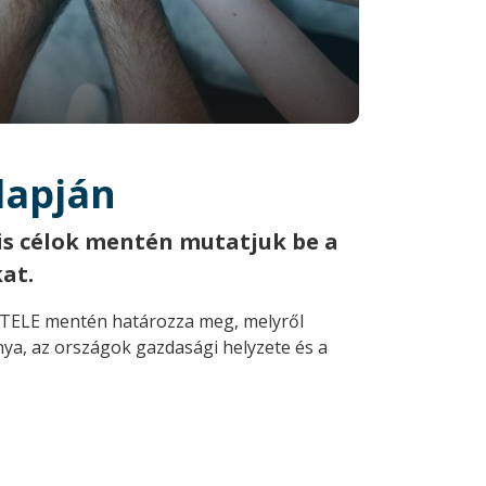
lapján
is célok mentén mutatjuk be a
at.
ÉTELE mentén határozza meg, melyről
nya, az országok gazdasági helyzete és a