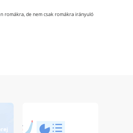
ten romákra, de nem csak romákra irányuló
rej