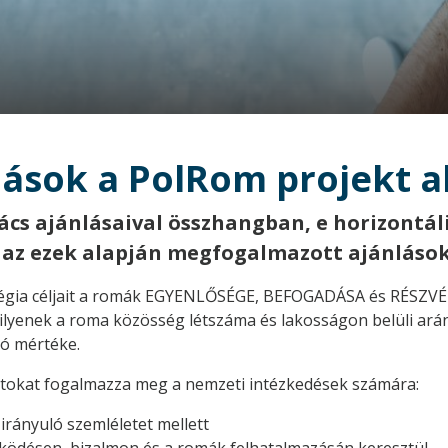
nlások a PolRom projekt a
cs ajánlásaival összhangban, e horizontál
 az ezek alapján megfogalmazott ajánlások
tégia céljait a romák EGYENLŐSÉGE, BEFOGADÁSA és RÉSZV
 ilyenek a roma közösség létszáma és lakosságon belüli ará
ió mértéke.
latokat fogalmazza meg a nemzeti intézkedések számára:
irányuló szemléletet mellett