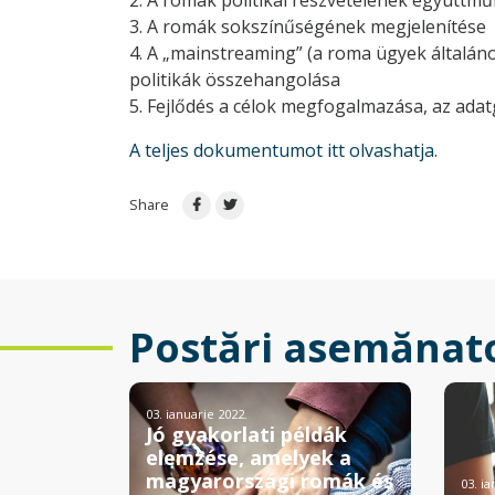
2. A romák politikai részvételének együttm
3. A romák sokszínűségének megjelenítése
4. A „mainstreaming” (a roma ügyek általán
politikák összehangolása
5. Fejlődés a célok megfogalmazása, az adat
A teljes dokumentumot itt olvashatja.
Share
Postări asemănat
03. ianuarie 2022.
Jó gyakorlati példák
elemzése, amelyek a
magyarországi romák és
03. ia