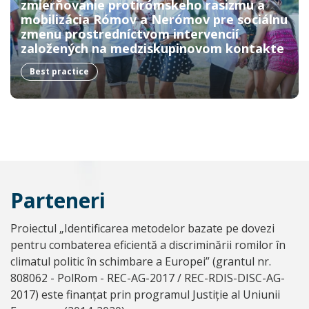
zmierňovanie protirómskeho rasizmu a
mobilizácia Rómov a Nerómov pre sociálnu
zmenu prostredníctvom intervencií
založených na medziskupinovom kontakte
Best practice
Parteneri
Proiectul „Identificarea metodelor bazate pe dovezi
pentru combaterea eficientă a discriminării romilor în
climatul politic în schimbare a Europei” (grantul nr.
808062 - PolRom - REC-AG-2017 / REC-RDIS-DISC-AG-
2017) este finanțat prin programul Justiție al Uniunii