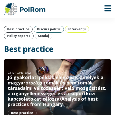
Best practice
Discurs politic
Intervenţii
Policy reports
Sondaj
Best practice
03. ianuarie 2022.
Jó gyakorlati példák elemzése, amelyek a
magyarországi romák és nem romák
társadalmi változásáért való mozgósítást,
a cigányellenességet és a csoportközi
kapcsolatokat célozza/Analysis of best
practices from Hungary
Best practice