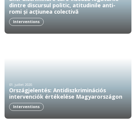
dintre discursul politic, atitudinile anti-
romi și acțiunea colectivă
Interventions
01. juillet 2020.
Országjelentés: Antidiszkriminációs
intervenciók értékelése Magyarországon
Interventions