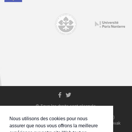
© Tous les droits sont réservés.
Eötvös Loránd University, Hungary (leading partner)
Nous utilisons des cookies pour nous
Institute for Research in Social Communication, Slovak
assurer que nous vous offrons la meilleure
Academy of Sciences, Slovakia