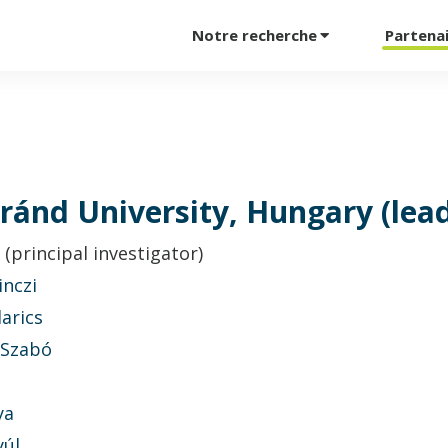
Notre recherche
Partena
ránd University, Hungary (lea
(principal investigator)
inczi
arics
 Szabó
ó
ya
yúl