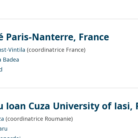
é Paris-Nanterre, France
st-Vintila
(
coordinatrice France
)
a Badea
d
 Ioan Cuza University of Iasi
za
(coordinatrice Roumanie)
aru