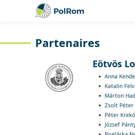
Partenaires
Eötvös Lo
Anna Kende
Katalin Felv
Márton Had
Zsolt Péter
Péter Krek
József Pánt
Boglárka
N