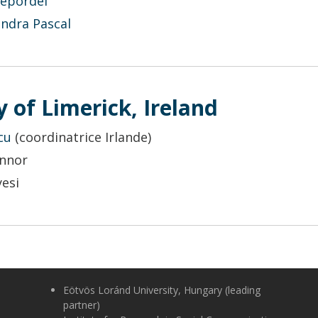
Țepordei
andra Pascal
y of Limerick, Ireland
cu
(
coordinatrice Irlande
)
onnor
esi
Eötvös Loránd University, Hungary (leading
partner)