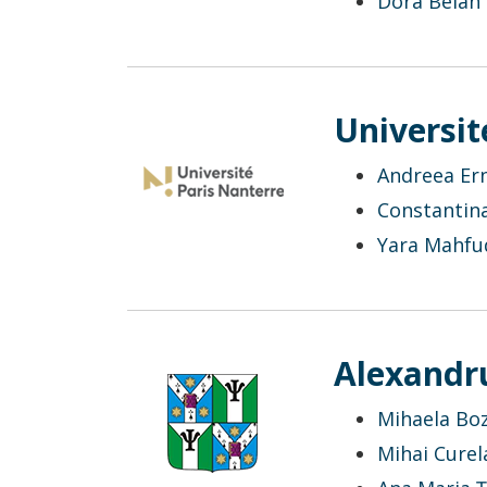
Dóra Belán
Universit
Andreea Ern
Constantin
Yara Mahfu
Alexandru
Mihaela Bo
Mihai Curel