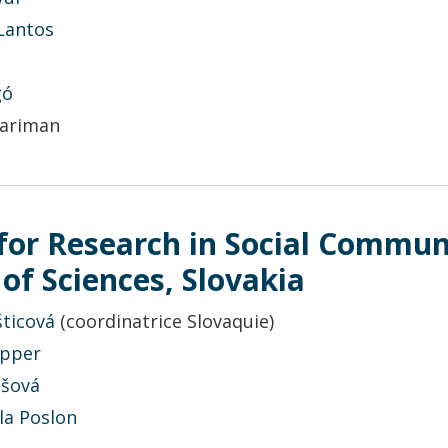
Lantos
gó
ariman
 for Research in Social Commun
f Sciences, Slovakia
ticová
(
coordinatrice Slovaquie
)
opper
ašová
la Poslon