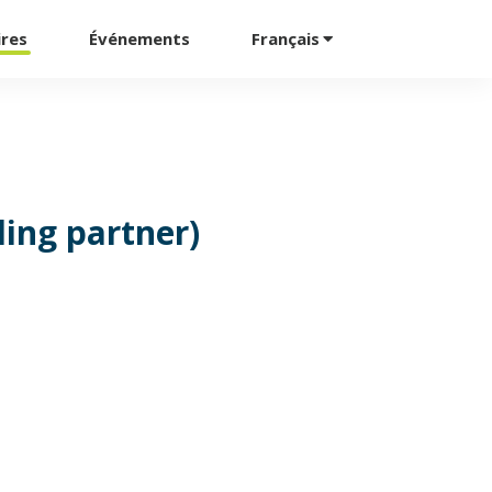
ires
Événements
Français
ding partner)