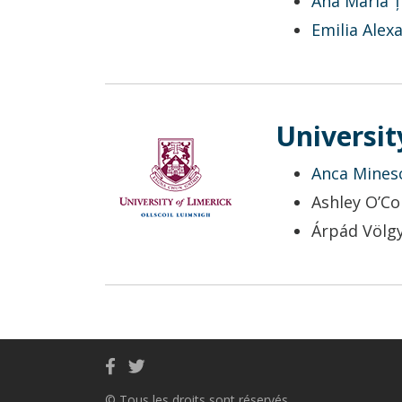
Ana Maria 
Emilia Alex
Universit
Anca Mines
Ashley O’C
Árpád Völgy
© Tous les droits sont réservés.