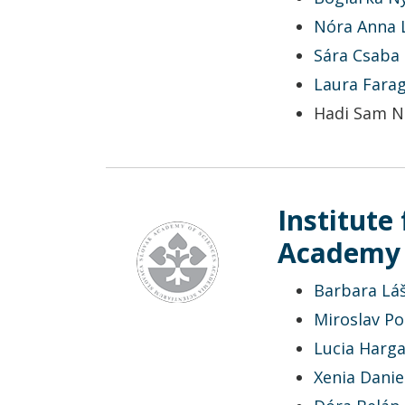
Nóra Anna 
Sára Csaba
Laura Fara
Hadi Sam N
Institute
Academy o
Barbara Láš
Miroslav P
Lucia Harg
Xenia Danie