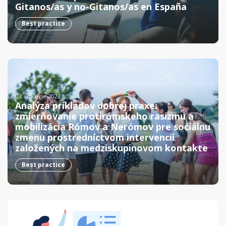
Gitanos/as y no-Gitanos/as en España
Best practice
03. ianuarie 2022.
Analýza príkladov dobrej praxe:
zmierňovanie protirómskeho rasizmu a
mobilizácia Rómov a Nerómov pre sociálnu
zmenu prostredníctvom intervencií
založených na medziskupinovom kontakte
Best practice