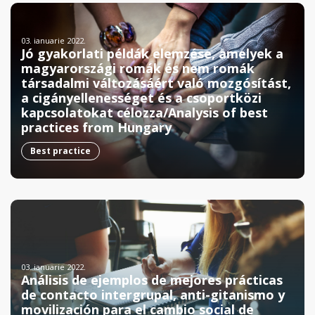
03. ianuarie 2022.
Jó gyakorlati példák elemzése, amelyek a
magyarországi romák és nem romák
társadalmi változásáért való mozgósítást,
a cigányellenességet és a csoportközi
kapcsolatokat célozza/Analysis of best
practices from Hungary
Best practice
03. ianuarie 2022.
Análisis de ejemplos de mejores prácticas
de contacto intergrupal, anti-gitanismo y
movilización para el cambio social de