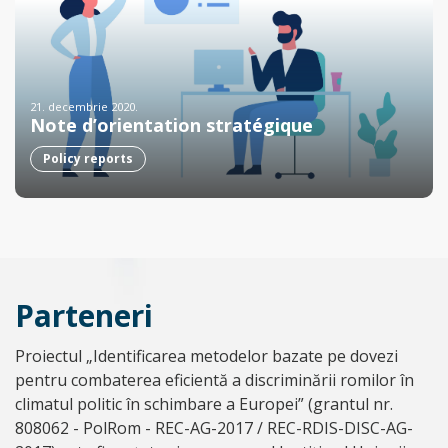
21. decembrie 2020.
Note d’orientation stratégique
Policy reports
Parteneri
Proiectul „Identificarea metodelor bazate pe dovezi
pentru combaterea eficientă a discriminării romilor în
climatul politic în schimbare a Europei” (grantul nr.
808062 - PolRom - REC-AG-2017 / REC-RDIS-DISC-AG-