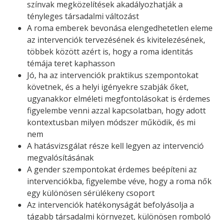
színvak megközelítések akadályozhatják a
tényleges társadalmi változást
A roma emberek bevonása elengedhetetlen eleme
az intervenciók tervezésének és kivitelezésének,
többek között azért is, hogy a roma identitás
témája teret kaphasson
Jó, ha az intervenciók praktikus szempontokat
követnek, és a helyi igényekre szabják őket,
ugyanakkor elméleti megfontolásokat is érdemes
figyelembe venni azzal kapcsolatban, hogy adott
kontextusban milyen módszer működik, és mi
nem
A hatásvizsgálat része kell legyen az intervenció
megvalósításának
A gender szempontokat érdemes beépíteni az
intervenciókba, figyelembe véve, hogy a roma nők
egy különösen sérülékeny csoport
Az intervenciók hatékonyságát befolyásolja a
tágabb társadalmi környezet, különösen romboló