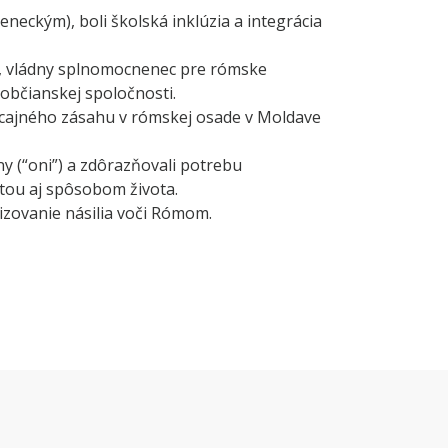
eneckým), boli školská inklúzia a integrácia
ti, vládny splnomocnenec pre rómske
 občianskej spoločnosti.
icajného zásahu v rómskej osade v Moldave
y (“oni”) a zdôrazňovali potrebu
itou aj spôsobom života.
mizovanie násilia voči Rómom.