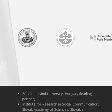
Eötvös Loránd University, Hungary (leading
partner)
Institute for Research in Social Communication,
Slovak Academy of Sciences, Slovakia