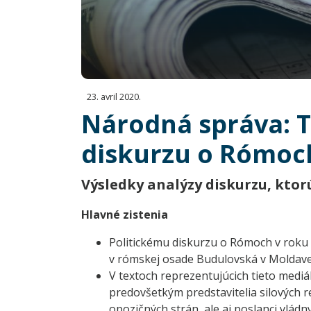
23. avril 2020.
Národná správa: T
diskurzu o Rómoc
Výsledky analýzy diskurzu, ktor
Hlavné zistenia
Politickému diskurzu o Rómoch v roku
v rómskej osade Budulovská v Moldave
V textoch reprezentujúcich tieto mediá
predovšetkým predstavitelia silových r
opozičných strán, ale aj poslanci vládn