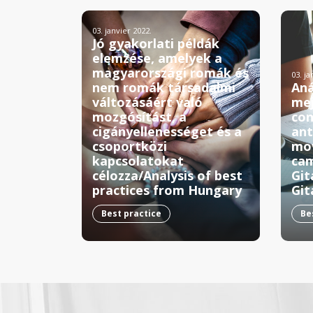
03. janvier 2022.
Jó gyakorlati példák
elemzése, amelyek a
magyarországi romák és
03. ja
nem romák társadalmi
Aná
változásáért való
mej
mozgósítást, a
con
cigányellenességet és a
ant
csoportközi
mov
kapcsolatokat
cam
célozza/Analysis of best
Git
practices from Hungary
Git
Best practice
Be