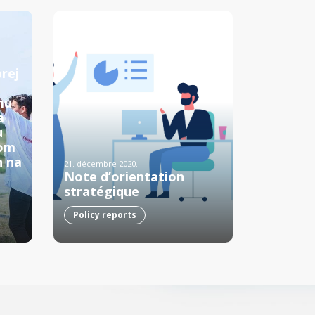
rej
mu
a
u
vom
h na
21. décembre 2020.
Note d’orientation
stratégique
Policy reports