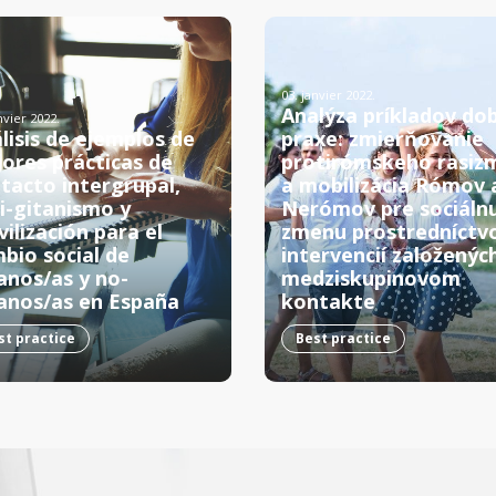
03. janvier 2022.
Analýza príkladov dob
nvier 2022.
lisis de ejemplos de
praxe: zmierňovanie
ores prácticas de
protirómskeho rasiz
tacto intergrupal,
a mobilizácia Rómov 
i-gitanismo y
Nerómov pre sociáln
ilización para el
zmenu prostredníct
bio social de
intervencií založenýc
anos/as y no-
medziskupinovom
anos/as en España
kontakte
st practice
Best practice