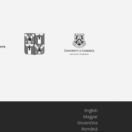
English
Magyar
Slovenčina
Română