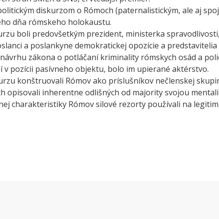
politickým diskurzom o Rómoch (paternalistickým, ale aj spoj
ého dňa rómskeho holokaustu.
kurzu boli predovšetkým prezident, ministerka spravodlivos
lanci a poslankyne demokratickej opozície a predstavitelia
návrhu zákona o potláčaní kriminality rómskych osád a pol
v pozícii pasívneho objektu, bolo im upierané aktérstvo.
kurzu konštruovali Rómov ako príslušníkov nečlenskej skupin
ich opisovali inherentne odlišných od majority svojou mental
nej charakteristiky Rómov silové rezorty používali na legiti