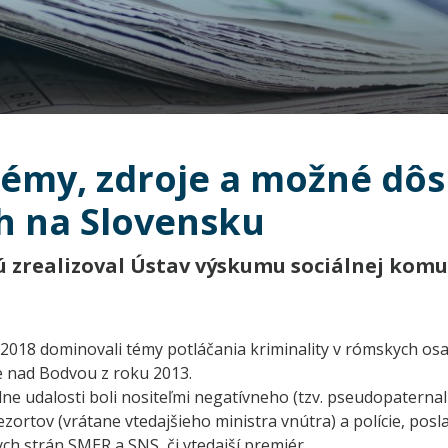
émy, zdroje a možné dôs
h na Slovensku
ú zrealizoval Ústav výskumu sociálnej komu
 2018 dominovali témy potláčania kriminality v rómskych o
 nad Bodvou z roku 2013.
lne udalosti boli nositeľmi negatívneho (tzv. pseudopaternal
ezortov (vrátane vtedajšieho ministra vnútra) a polície, pos
ych strán SMER a SNS, či vtedajší premiér.