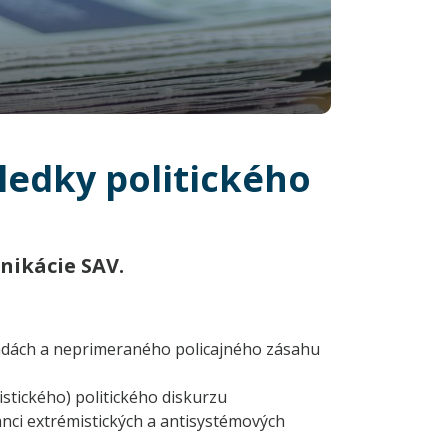
ledky politického
nikácie SAV.
sadách a neprimeraného policajného zásahu
istického) politického diskurzu
lanci extrémistických a antisystémových