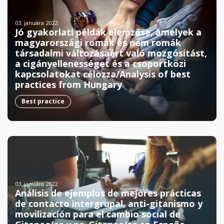
03. januára 2022.
Jó gyakorlati példák elemzése, amelyek a
magyarországi romák és nem romák
társadalmi változásáért való mozgósítást,
a cigányellenességet és a csoportközi
kapcsolatokat célozza/Analysis of best
practices from Hungary
Best practice
03. januára 2022.
Análisis de ejemplos de mejores prácticas
de contacto intergrupal, anti-gitanismo y
movilización para el cambio social de