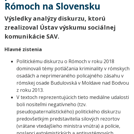
Rómoch na Slovensku
Výsledky analýzy diskurzu, ktorú
zrealizoval Ústav výskumu sociálnej
komunikácie SAV.
Hlavné zistenia
Politickému diskurzu o Rómoch v roku 2018
dominovali témy potláčania kriminality v rómskych
osadách a neprimeraného policajného zásahu v
rómskej osade Budulovská v Moldave nad Bodvou
z roku 2013.
V textoch reprezentujúcich tieto mediálne udalosti
boli nositeľmi negatívneho (tzv.
pseudopaternalistického) politického diskurzu
predovšetkým predstavitelia silových rezortov
(vrátane vtedajšieho ministra vnútra) a polície,
poslanci extrémistických a antisystémových