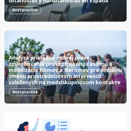
Gitanos/as y no-Gitanos/as en España
Best practice
03. januára 2022.
Analýza príkladov dobrej praxe:
zmierňovanie protirómskeho rasizmu a
mobilizácia Rómov a Nerómov pre sociálnu
zmenu prostredníctvom intervencií
založených na medziskupinovom kontakte
Best practice