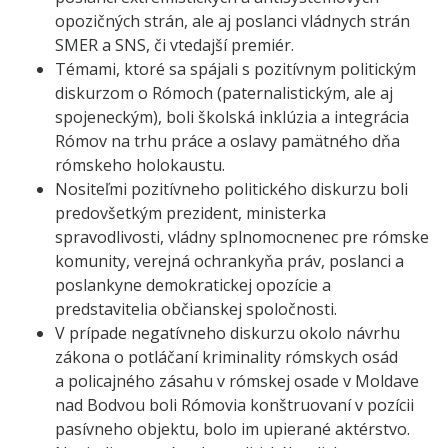
opozičných strán, ale aj poslanci vládnych strán
SMER a SNS, či vtedajší premiér.
Témami, ktoré sa spájali s pozitívnym politickým
diskurzom o Rómoch (paternalistickým, ale aj
spojeneckým), boli školská inklúzia a integrácia
Rómov na trhu práce a oslavy pamätného dňa
rómskeho holokaustu.
Nositeľmi pozitívneho politického diskurzu boli
predovšetkým prezident, ministerka
spravodlivosti, vládny splnomocnenec pre rómske
komunity, verejná ochrankyňa práv, poslanci a
poslankyne demokratickej opozície a
predstavitelia občianskej spoločnosti.
V prípade negatívneho diskurzu okolo návrhu
zákona o potláčaní kriminality rómskych osád
a policajného zásahu v rómskej osade v Moldave
nad Bodvou boli Rómovia konštruovaní v pozícii
pasívneho objektu, bolo im upierané aktérstvo.