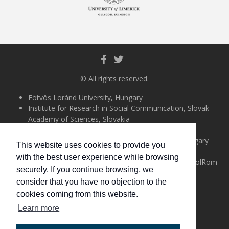
© All rights reserved.
Eötvös Loránd University, Hungary
Institute for Research in Social Communication, Slovak
Academy of Sciences, Slovakia
University of Almería, Spain
Uccu Roma Informal Educational Foundation, Hungary
This website uses cookies to provide you
Université Paris-Nanterre, France
with the best user experience while browsing
Alexandru Ioan Cuza University of Iasi, Romania (PolRom
securely. If you continue browsing, we
project partner)
consider that you have no objection to the
University of Limerick, Ireland
cookies coming from this website.
English
Learn more
Magyar
Slovenčina