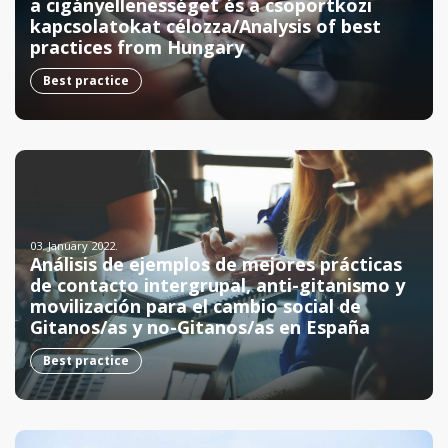
a cigányellenességet és a csoportközi
kapcsolatokat célozza/Analysis of best
practices from Hungary
Best practice
03. January 2022.
Análisis de ejemplos de mejores prácticas
de contacto intergrupal, anti-gitanismo y
movilización para el cambio social de
Gitanos/as y no-Gitanos/as en España
Best practice