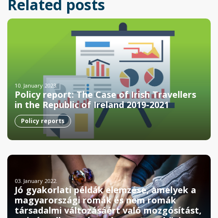
Related posts
10. January 2023.
Policy report: The Case of Irish Travellers
in the Republic of Ireland 2019-2021
Policy reports
03. January 2022.
Jó gyakorlati példák elemzése, amelyek a
magyarországi romák és nem romák
társadalmi változásáért való mozgósítást,