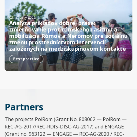
03. January 2022.
Analýza príkladov dobrej praxe:
zmierňovanie protirómskeho rasizmu a
mobilizácia Rómov a Nerómov pre sociálnu
zmenu prostredníctvom intervencií
založených na medziskupinovom kontakte
Best practice
Partners
The projects PolRom (Grant No. 808062 — PolRom —
REC-AG-2017/REC-RDIS-DISC-AG-2017) and ENGAGE
(Grant no. 963122 — ENGAGE — REC-AG-2020 / REC-