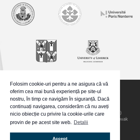
Folosim cookie-uri pentru a ne asigura că vă
oferim cea mai bună experiență pe site-ul
nostru, în timp ce navigăm în siguranță. Dacă
© Toate drepturile rezervate.
continuați navigarea, considerăm că nu aveți
Eötvös Loránd University, Hungary (leading partner)
nicio obiecție cu privire la cookie-urile care
Institute for Research in Social Communication, Slovak
provin de pe acest site web.
Detalii
Academy of Sciences, Slovakia
Université Paris-Nanterre, France
Alexandru Ioan Cuza University of Iasi, Romania
Accept