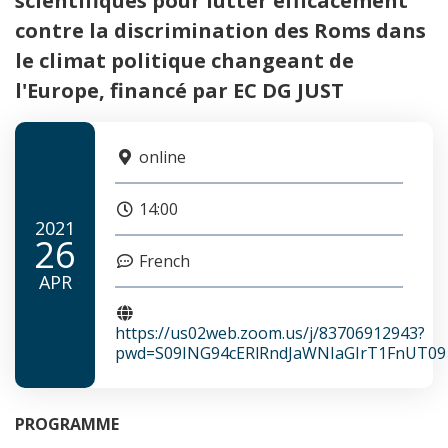
scientifiques pour lutter efficacement
contre la discrimination des Roms dans
le climat politique changeant de
l'Europe, financé par EC DG JUST
online
14:00
2021
26
French
APR
https://us02web.zoom.us/j/83706912943?
pwd=S09ING94cERlRndJaWNIaGIrT1FnUT09
PROGRAMME