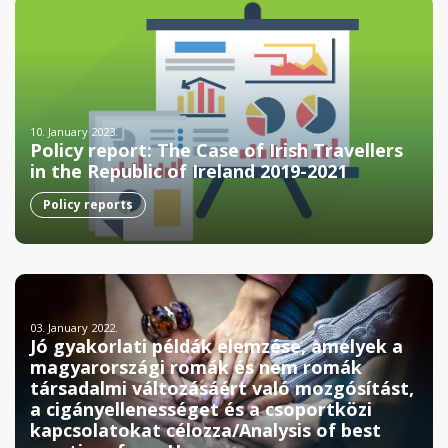
10. January 2023.
Policy report: The Case of Irish Travellers
in the Republic of Ireland 2019-2021
Policy reports
03. January 2022.
Jó gyakorlati példák elemzése, amelyek a
magyarországi romák és nem romák
társadalmi változásáért való mozgósítást,
a cigányellenességet és a csoportközi
kapcsolatokat célozza/Analysis of best