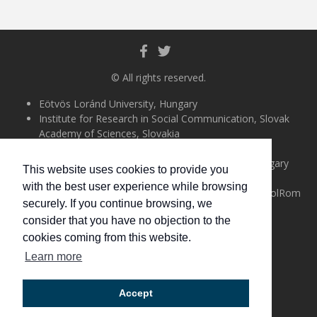
© All rights reserved.
Eötvös Loránd University, Hungary
Institute for Research in Social Communication, Slovak
Academy of Sciences, Slovakia
University of Almería, Spain
Uccu Roma Informal Educational Foundation, Hungary
This website uses cookies to provide you
Université Paris-Nanterre, France
with the best user experience while browsing
Alexandru Ioan Cuza University of Iasi, Romania (PolRom
securely. If you continue browsing, we
project partner)
consider that you have no objection to the
University of Limerick, Ireland
cookies coming from this website.
English
Learn more
Magyar
Slovenčina
Română
Accept
Français