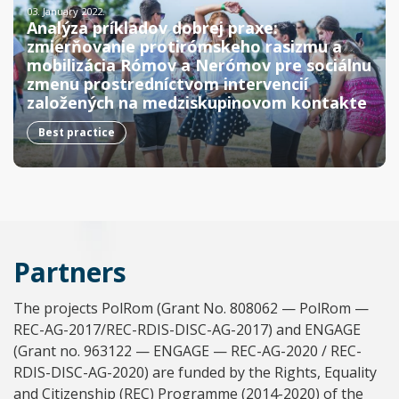
03. January 2022.
Analýza príkladov dobrej praxe:
zmierňovanie protirómskeho rasizmu a
mobilizácia Rómov a Nerómov pre sociálnu
zmenu prostredníctvom intervencií
založených na medziskupinovom kontakte
Best practice
Partners
The projects PolRom (Grant No. 808062 — PolRom —
REC-AG-2017/REC-RDIS-DISC-AG-2017) and ENGAGE
(Grant no. 963122 — ENGAGE — REC-AG-2020 / REC-
RDIS-DISC-AG-2020) are funded by the Rights, Equality
and Citizenship (REC) Programme (2014-2020) of the